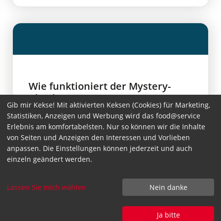
Wie funktioniert der Mystery-
Check?
Gib mir Kekse! Mit aktivierten Keksen (Cookies) für Marketing,
Statistiken, Anzeigen und Werbung wird das food@service
Anfrage einfach direkt unten über
Erlebnis am komfortabelsten. Nur so können wir die Inhalte
das Kontaktformular senden.
von Seiten und Anzeigen den Interessen und Vorlieben
anpassen. Die Einstellungen können jederzeit und auch
Vorabgespräch via Telefon oder
einzeln geändert werden.
online
Vor-Ort-Termin „in kognito“
Lassen Sie mich wählen
Nein danke
Auswertung mit transparenten
Ja bitte
Ergebnissen