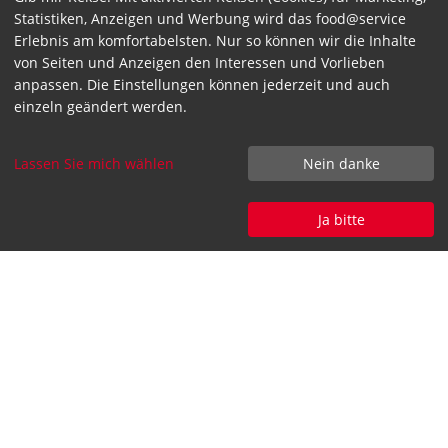
Beauftragung der
Statistiken, Anzeigen und Werbung wird das food@service
Energieoptimierungsberatung bei
Erlebnis am komfortabelsten. Nur so können wir die Inhalte
Transgourmet
von Seiten und Anzeigen den Interessen und Vorlieben
anpassen. Die Einstellungen können jederzeit und auch
Initiale Energieanalyse: Erfassung
einzeln geändert werden.
und Bewertung des aktuellen
Energieverbrauchs​
Lassen Sie mich wählen
Nein danke
Identifikation von
Einsparpotenzialen: Technisch und
Ja bitte
organisatorisch​
Entwicklung individueller
Maßnahmen zur Energieeinsparung