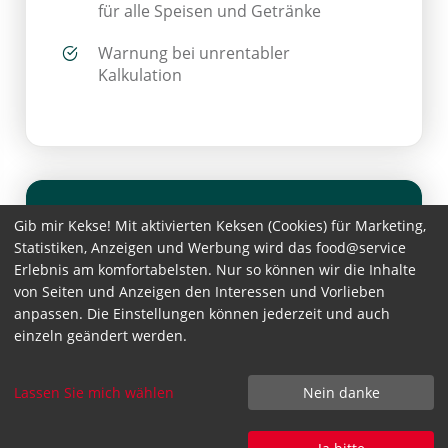
für alle Speisen und Getränke
Warnung bei unrentabler
Kalkulation
Gib mir Kekse! Mit aktivierten Keksen (Cookies) für Marketing,
Statistiken, Anzeigen und Werbung wird das food@service
Erlebnis am komfortabelsten. Nur so können wir die Inhalte
von Seiten und Anzeigen den Interessen und Vorlieben
Wie funktionieren die Module?
anpassen. Die Einstellungen können jederzeit und auch
einzeln geändert werden.
Gastronovi-Kunden
: Diese Module
können nur von Gastronovi-Kunden
Lassen Sie mich wählen
Nein danke
verwendet werden.
Kunde werden:
Um Gastronovi-