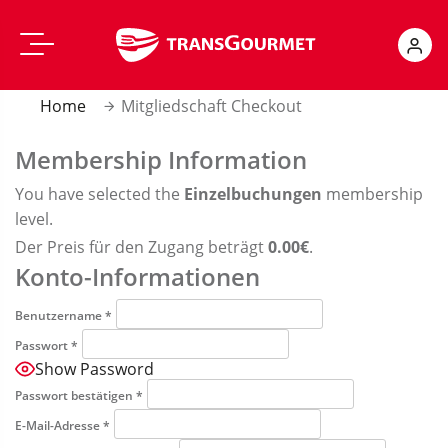
Skip
Warenshop
to
content
Innovation Hub
Home
Mitgliedschaft Checkout
Membership Information
Suchen
nach:
You have selected the
Einzelbuchungen
membership
level.
Der Preis für den Zugang beträgt
0.00€
.
Konto-Informationen
Benutzername
*
Passwort
*
Show Password
Passwort bestätigen
*
E-Mail-Adresse
*