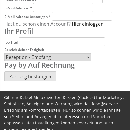
E-Mail-Adresse
*
E-Mail-Adresse bestätigen
*
Hast du schon einen Account?
Hier einloggen
Ihr Profil
Job Titel
Bereich deiner Tätigkeit
Pay by Auf Rechnung
Gib mir Kekse! Mit aktivierten Keksen (Cookies) für Marketing,
Statistiken, Anzeigen und Werbung wird das food@service
Erlebnis am komfortabelsten. Nur so können wir die Inhalte
von Seiten und Anzeigen den Interessen und Vorlieben
anpassen. Die Einstellungen können jederzeit und auch
einzeln geändert werden.