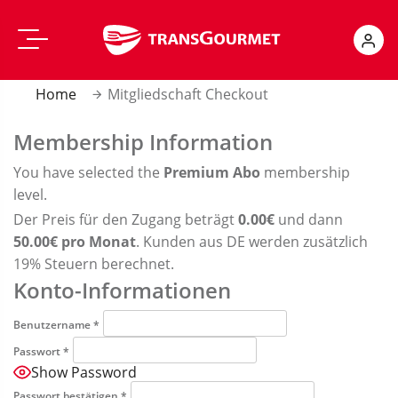
Skip
Warenshop
to
content
Innovation Hub
Home
Mitgliedschaft Checkout
Membership Information
Suchen
nach:
You have selected the
Premium Abo
membership
level.
Der Preis für den Zugang beträgt
0.00€
und dann
50.00€ pro Monat
. Kunden aus DE werden zusätzlich
19% Steuern berechnet.
Konto-Informationen
Benutzername
*
Passwort
*
Show Password
Passwort bestätigen
*