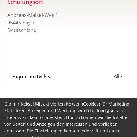
Schulungsort
Andreas-Maisel-Weg 1
95445 Bayreuth
Deutschland
Expertentalks
Alle
It seems we can’t find what you’re looking for.
Gib mir Kekse! Mit aktivierten Keksen (Cookies) für Marketing,
Perhaps searching can help.
Statistiken, Anzeigen und Werbung wird das food@service
Erlebnis am komfortabelsten. Nur so können wir die Inhalte
Suchen
von Seiten und Anzeigen den Interessen und Vorlieben
nach:
anpassen. Die Einstellungen können jederzeit und auch
6
von
0