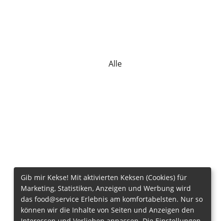
Alle
Gib mir Kekse! Mit aktivierten Keksen (Cookies) für
Marketing, Statistiken, Anzeigen und Werbung wird
das food@service Erlebnis am komfortabelsten. Nur so
können wir die Inhalte von Seiten und Anzeigen den
Interessen und Vorlieben anpassen. Die Einstellungen