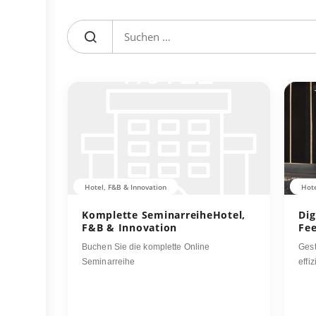
Suche
nach:
Hotel, F&B & Innovation
Hote
Komplette SeminarreiheHotel,
Dig
F&B & Innovation
Fe
Buchen Sie die komplette Online
Gest
Seminarreihe
effi