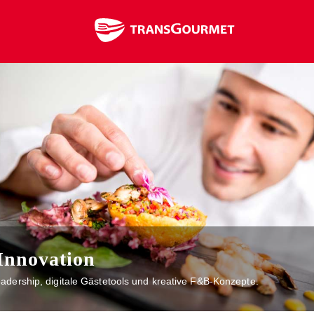
Warenshop
Innovation Hub
Suchen
nach:
Innovation
eadership, digitale Gästetools und kreative F&B-Konzepte.