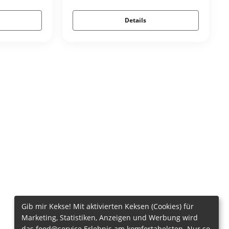
Details
Gib mir Kekse! Mit aktivierten Keksen (Cookies) für
Marketing, Statistiken, Anzeigen und Werbung wird
das food@service Erlebnis am komfortabelsten. Nur so