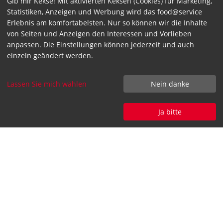
Gib mir Kekse! Mit aktivierten Keksen (Cookies) für Marketing,
Statistiken, Anzeigen und Werbung wird das food@service
Erlebnis am komfortabelsten. Nur so können wir die Inhalte
Wie funktioniert der Audit
von Seiten und Anzeigen den Interessen und Vorlieben
Hygiene-Check?
anpassen. Die Einstellungen können jederzeit und auch
einzeln geändert werden.
Anfrage einfach direkt unten über
das Kontaktformular senden.
Lassen Sie mich wählen
Nein danke
Vorabgespräch via Telefon oder
Online
Ja bitte
Vor-Ort-Termin mit Fragenkatalog
Auswertung mit transparenten
Ergebnissen
Empfehlungen zur Optimierung der
Hygienemaßnahmen