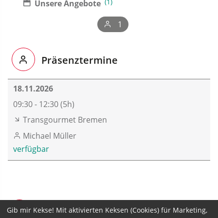
(1)
Unsere Angebote
1
Präsenztermine
18.11.2026
09:30 - 12:30 (5h)
Transgourmet Bremen
Michael Müller
verfügbar
Gib mir Kekse! Mit aktivierten Keksen (Cookies) für Marketing,
Seminarpreis zzgl. MwSt.