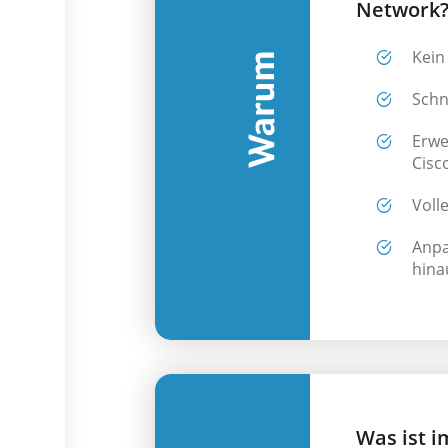
Network
Kein
Schn
Erwe
Cisc
Voll
Anpa
hina
Was ist i