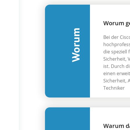
Worum g
Bei der Cisc
hochprofess
die speziel
Sicherheit,
ist. Durch d
einen erwei
Sicherheit,
Techniker
Warum da