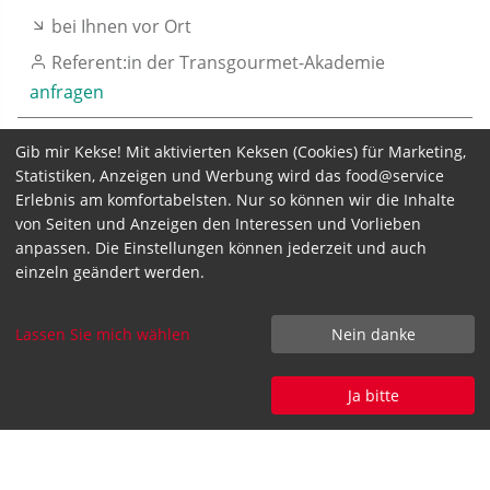
bei Ihnen vor Ort
Referent:in der Transgourmet-Akademie
anfragen
Gib mir Kekse! Mit aktivierten Keksen (Cookies) für Marketing,
Statistiken, Anzeigen und Werbung wird das food@service
Erlebnis am komfortabelsten. Nur so können wir die Inhalte
von Seiten und Anzeigen den Interessen und Vorlieben
Seminarpreis zzgl. MwSt.
anpassen. Die Einstellungen können jederzeit und auch
einzeln geändert werden.
NaS
95,- €
für Kund:innen
online:
95,- €
für Nicht-
Lassen Sie mich wählen
Nein danke
Kund:innen
Ja bitte
IhS:
nach
für Kund:innen
Vereinbarung
für Nicht-
nach
Kund:innen
Vereinbarung