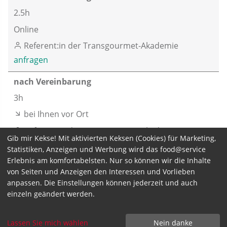
2.5h
Online
Referent:in der Transgourmet-Akademie
anfragen
nach Vereinbarung
3h
bei Ihnen vor Ort
Referent:in der Transgourmet-Akademie
Gib mir Kekse! Mit aktivierten Keksen (Cookies) für Marketing,
anfragen
Statistiken, Anzeigen und Werbung wird das food@service
Erlebnis am komfortabelsten. Nur so können wir die Inhalte
von Seiten und Anzeigen den Interessen und Vorlieben
anpassen. Die Einstellungen können jederzeit und auch
einzeln geändert werden.
Seminarpreis zzgl. MwSt.
Lassen Sie mich wählen
Nein danke