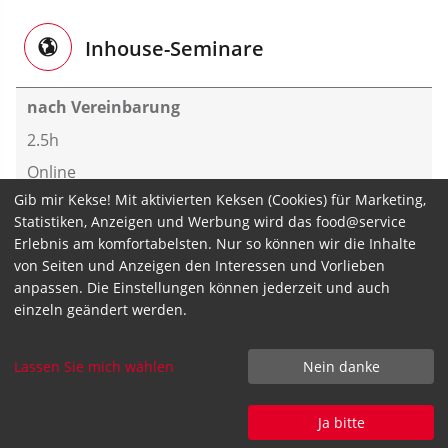
Inhouse-Seminare
nach Vereinbarung
2.5h
Online
Gib mir Kekse! Mit aktivierten Keksen (Cookies) für Marketing,
Referent:in der Transgourmet-Akademie
Statistiken, Anzeigen und Werbung wird das food@service
anfragen
Erlebnis am komfortabelsten. Nur so können wir die Inhalte
von Seiten und Anzeigen den Interessen und Vorlieben
nach Vereinbarung
anpassen. Die Einstellungen können jederzeit und auch
5h
einzeln geändert werden.
bei Ihnen vor Ort
Lassen Sie mich wählen
Nein danke
Referent:in der Transgourmet-Akademie
anfragen
Ja bitte