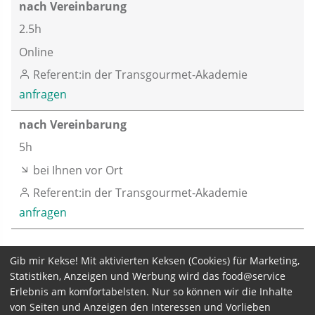
nach Vereinbarung
2.5h
Online
Referent:in der Transgourmet-Akademie
anfragen
nach Vereinbarung
5h
bei Ihnen vor Ort
Referent:in der Transgourmet-Akademie
anfragen
Gib mir Kekse! Mit aktivierten Keksen (Cookies) für Marketing,
Statistiken, Anzeigen und Werbung wird das food@service
Erlebnis am komfortabelsten. Nur so können wir die Inhalte
Seminarpreis zzgl. MwSt.
von Seiten und Anzeigen den Interessen und Vorlieben