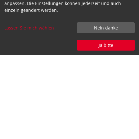
anpassen. Die Einstellungen können jederzeit und auch
einzeln geändert werden.
IhS:
nach
für Kund:innen
Vereinbarung
für Nicht-
nach
Kund:innen
Lassen Sie mich wählen
Nein danke
Vereinbarung
Ja bitte
IhS
950,- €
für Kund:innen
online:
950,- €
für Nicht-
Kund:innen
Ob bei Transgourmet vor Ort, online oder bei Ihnen im
Betrieb – wir freuen uns über Ihre Anfrage und Ihre
Teilnahme!
Ihre Transgourmet Akademie