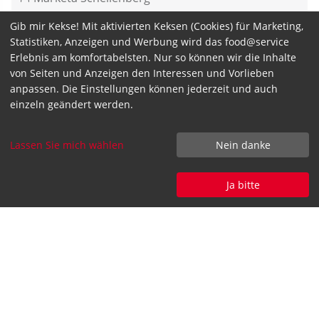
anfragen
Gib mir Kekse! Mit aktivierten Keksen (Cookies) für Marketing,
Statistiken, Anzeigen und Werbung wird das food@service
Erlebnis am komfortabelsten. Nur so können wir die Inhalte
von Seiten und Anzeigen den Interessen und Vorlieben
anpassen. Die Einstellungen können jederzeit und auch
einzeln geändert werden.
Seminarpreis zzgl. MwSt.
Lassen Sie mich wählen
Nein danke
NaS
95,- €
für Kund:innen
online:
95,- €
für Nicht-
Ja bitte
Kund:innen
IhS:
nach
für Kund:innen
Vereinbarung
für Nicht-
nach
Kund:innen
Vereinbarung