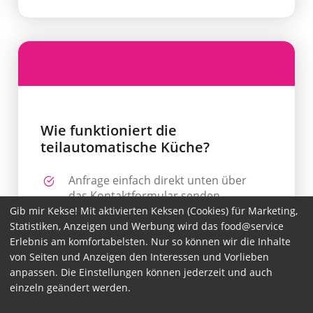
Wie funktioniert die
teilautomatische Küche?
Anfrage einfach direkt unten über
das Kontaktformular senden.
Gib mir Kekse! Mit aktivierten Keksen (Cookies) für Marketing,
Sie erhalten eine persönliche
Statistiken, Anzeigen und Werbung wird das food@service
Beratung und ein individuelles
Erlebnis am komfortabelsten. Nur so können wir die Inhalte
Angebot.
von Seiten und Anzeigen den Interessen und Vorlieben
anpassen. Die Einstellungen können jederzeit und auch
Bauliche Gegebenheiten werden
einzeln geändert werden.
gemeinsam geprüft und Lieferung